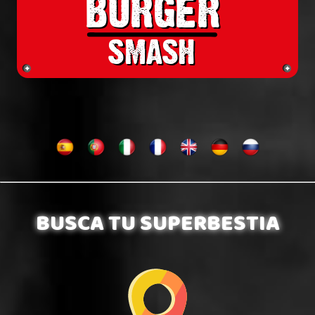
BURGER
BURGER
smash
smash
BUSCA TU SUPERBESTIA