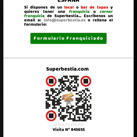
ESPAÑA
Si dispones de un
local
o
bar de tapas
y
quieres tener una
franquicia
o
corner
franquicia
de Superbestia... Escríbenos un
email a:
info@superbestia.es
o rellena el
formulario:
Formulario Franquiciado
Superbestia.com
Ip 216.73.216.231
Visita Nº 845655