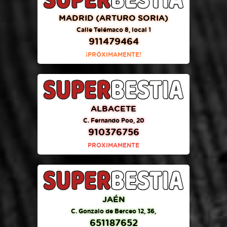
MADRID (ARTURO SORIA)
Calle Telémaco 8, local 1
911479464
¡PRÓXIMAMENTE!
ALBACETE
C. Fernando Poo, 20
910376756
PROXIMAMENTE
JAÉN
C. Gonzalo de Berceo 12, 36,
651187652