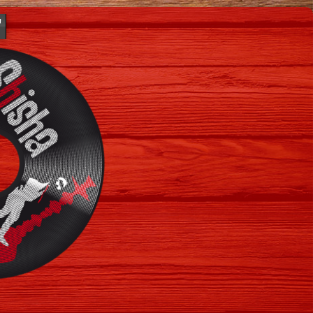
a
Error loading: "musica/LouBega-Mambo.mp3"