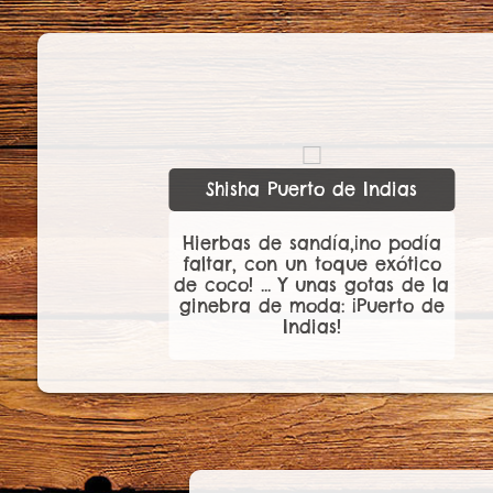
Shisha Jägermeister
Hierbas de manzana, toque de
menta, toque de zumo de
piña y... ¡unas gotas del genial
Jägermeister!