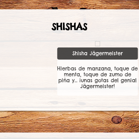
SHISHAS
Shisha Tequila José Cuervo
Hierbas de manzana, toque de
limón en el agua y gotas de
tequila, ¡auténtico!