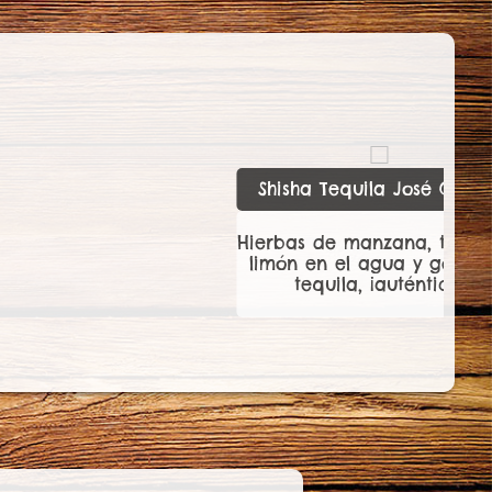
Shishas Clásicas
Manzana, Manzana ment
Banana/coco, Fresa,
Fresa/Sandía, Fresa/coco
Fresa menta